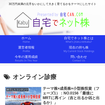
30万円未満の元手をいかにして大きく育てるかをテーマにしたサイト
ホーム
自宅でネット株とは
Home
What’s Jitaku-netkabu?
運営者情報
現在の持ち株
Profile
My Current Stock Holdings
今年の運用成績
問い合わせ
Results In This Year
Contact Us
オンライン診療
テーマ株×成長株×小型株投資（フ
終了したコンテンツ
ェーズ1）：NO.0156「最後に
MRTに再イン（吉と出るか凶と出
るか）」