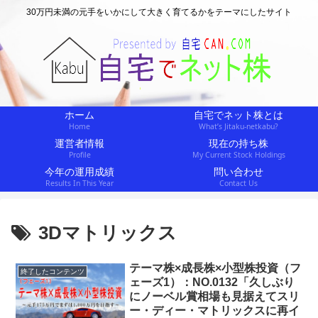
30万円未満の元手をいかにして大きく育てるかをテーマにしたサイト
ホーム
自宅でネット株とは
Home
What’s Jitaku-netkabu?
運営者情報
現在の持ち株
Profile
My Current Stock Holdings
今年の運用成績
問い合わせ
Results In This Year
Contact Us
3Dマトリックス
テーマ株×成長株×小型株投資（フ
終了したコンテンツ
ェーズ1）：NO.0132「久しぶり
にノーベル賞相場も見据えてスリ
ー・ディー・マトリックスに再イ