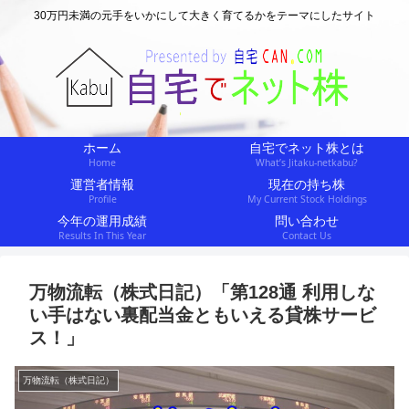
30万円未満の元手をいかにして大きく育てるかをテーマにしたサイト
ホーム
自宅でネット株とは
Home
What’s Jitaku-netkabu?
運営者情報
現在の持ち株
Profile
My Current Stock Holdings
今年の運用成績
問い合わせ
Results In This Year
Contact Us
万物流転（株式日記）「第128通 利用しな
い手はない裏配当金ともいえる貸株サービ
ス！」
万物流転（株式日記）