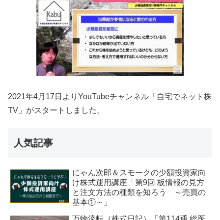
2021年4月17日よりYouTubeチャンネル「自宅でネット株
TV」がスタートしました。
人気記事
にゃん次郎＆スモークの少額投資家向
け株式運用講座「第9回 板情報の見方
と注文方法の種類を知ろう ～売買の
基本①～」
万物流転（株式日記）「第114通 総医