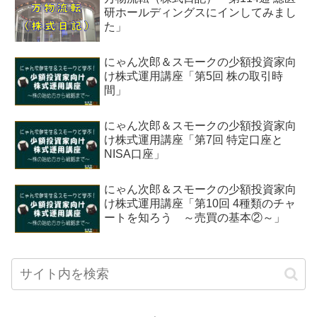
研ホールディングスにインしてみまし
た」
にゃん次郎＆スモークの少額投資家向
け株式運用講座「第5回 株の取引時
間」
にゃん次郎＆スモークの少額投資家向
け株式運用講座「第7回 特定口座と
NISA口座」
にゃん次郎＆スモークの少額投資家向
け株式運用講座「第10回 4種類のチャ
ートを知ろう ～売買の基本②～」