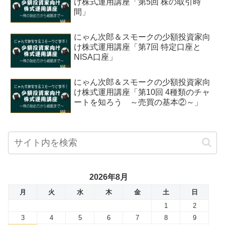
け株式運用講座「第5回 株の取引時
間」
にゃん次郎＆スモークの少額投資家向
け株式運用講座「第7回 特定口座と
NISA口座」
にゃん次郎＆スモークの少額投資家向
け株式運用講座「第10回 4種類のチャ
ートを知ろう ～売買の基本②～」
2026年8月
月
火
水
木
金
土
日
1
2
3
4
5
6
7
8
9