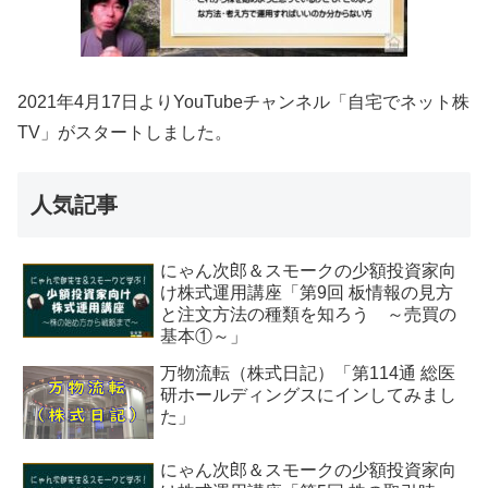
2021年4月17日よりYouTubeチャンネル「自宅でネット株
TV」がスタートしました。
人気記事
にゃん次郎＆スモークの少額投資家向
け株式運用講座「第9回 板情報の見方
と注文方法の種類を知ろう ～売買の
基本①～」
万物流転（株式日記）「第114通 総医
研ホールディングスにインしてみまし
た」
にゃん次郎＆スモークの少額投資家向