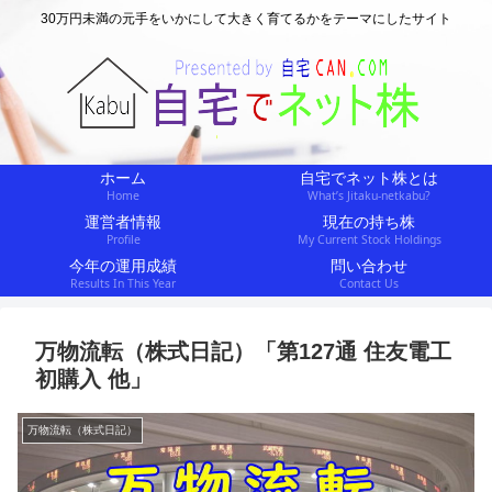
30万円未満の元手をいかにして大きく育てるかをテーマにしたサイト
ホーム
自宅でネット株とは
Home
What’s Jitaku-netkabu?
運営者情報
現在の持ち株
Profile
My Current Stock Holdings
今年の運用成績
問い合わせ
Results In This Year
Contact Us
万物流転（株式日記）「第127通 住友電工
初購入 他」
万物流転（株式日記）