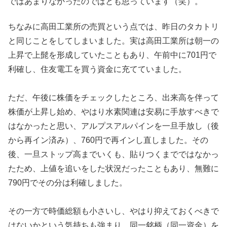
ではあまりなかったのではとも思っています（笑）。
ちなみに高田工業所の売買という点では、昨日のタカトリ
と同じことをしてしまいました。実は高田工業所は朝一の
上昇で上髭を形成していたこともあり、午前中に701円で
利確し、住友電工を買う資金に充てていました。
ただ、午後に株価をチェックしたところ、出来高を伴って
株価が上昇し始め、やはり水素関連は安易に手放すべきで
はなかったと思い、アルプスアルパインを一旦手放し（後
から再イン済み）、760円で再インし直しました。その
後、一旦ストップ高までいくも、貼りつくまでではなかっ
たため、上値を追いをした状況だったこともあり、無難に
790円でその分は利確しました。
その一方で時価総額も小さいし、やはり抑えておくべきで
はないかという気持ちも強まり、同一銘柄（同一資金）を