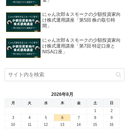
にゃん次郎＆スモークの少額投資家向
け株式運用講座「第5回 株の取引時
間」
にゃん次郎＆スモークの少額投資家向
け株式運用講座「第7回 特定口座と
NISA口座」
2026年8月
月
火
水
木
金
土
日
1
2
3
4
5
6
7
8
9
10
11
12
13
14
15
16