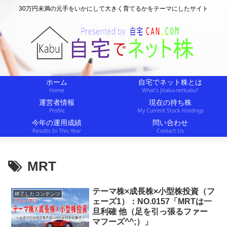
30万円未満の元手をいかにして大きく育てるかをテーマにしたサイト
ホーム
自宅でネット株とは
Home
What’s Jitaku-netkabu?
運営者情報
現在の持ち株
Profile
My Current Stock Holdings
今年の運用成績
問い合わせ
Results In This Year
Contact Us
MRT
テーマ株×成長株×小型株投資（フ
終了したコンテンツ
ェーズ1）：NO.0157「MRTは一
旦利確 他（足を引っ張るファー
マフーズ^^;）」