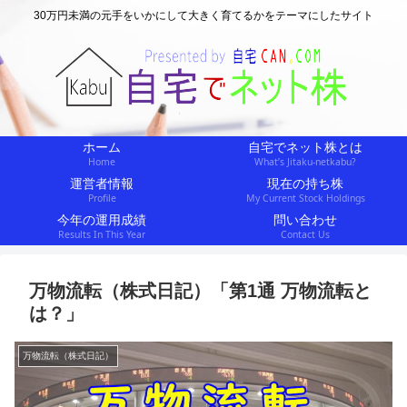
30万円未満の元手をいかにして大きく育てるかをテーマにしたサイト
ホーム
自宅でネット株とは
Home
What’s Jitaku-netkabu?
運営者情報
現在の持ち株
Profile
My Current Stock Holdings
今年の運用成績
問い合わせ
Results In This Year
Contact Us
万物流転（株式日記）「第1通 万物流転と
は？」
万物流転（株式日記）