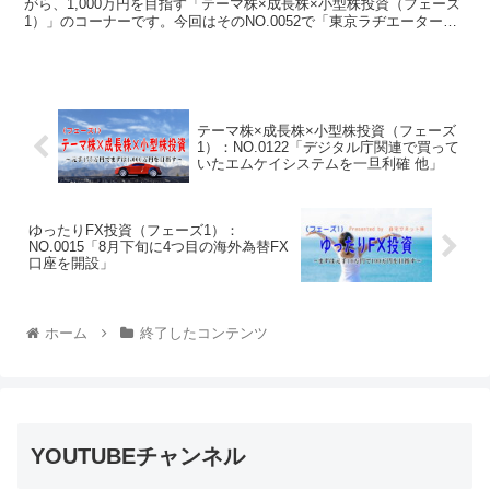
がら、1,000万円を目指す「テーマ株×成長株×小型株投資（フェーズ
1）」のコーナーです。今回はそのNO.0052で「東京ラヂエーター、
ひろぎん、京葉銀行を初購入 他」について書いています。
テーマ株×成長株×小型株投資（フェーズ
1）：NO.0122「デジタル庁関連で買って
いたエムケイシステムを一旦利確 他」
ゆったりFX投資（フェーズ1）：
NO.0015「8月下旬に4つ目の海外為替FX
口座を開設」
ホーム
終了したコンテンツ
YOUTUBEチャンネル