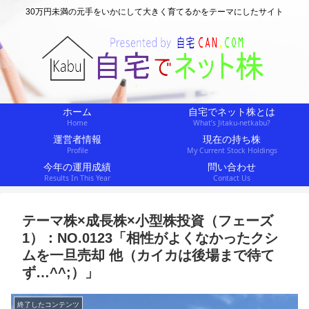
30万円未満の元手をいかにして大きく育てるかをテーマにしたサイト
ホーム
自宅でネット株とは
Home
What’s Jitaku-netkabu?
運営者情報
現在の持ち株
Profile
My Current Stock Holdings
今年の運用成績
問い合わせ
Results In This Year
Contact Us
テーマ株×成長株×小型株投資（フェーズ
1）：NO.0123「相性がよくなかったクシ
ムを一旦売却 他（カイカは後場まで待て
ず…^^;）」
終了したコンテンツ