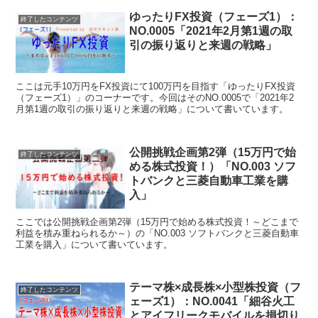
ゆったりFX投資（フェーズ1）：
終了したコンテンツ
NO.0005「2021年2月第1週の取
引の振り返りと来週の戦略」
ここは元手10万円をFX投資にて100万円を目指す「ゆったりFX投資
（フェーズ1）」のコーナーです。今回はそのNO.0005で「2021年2
月第1週の取引の振り返りと来週の戦略」について書いています。
公開挑戦企画第2弾（15万円で始
終了したコンテンツ
める株式投資！）「NO.003 ソフ
トバンクと三菱自動車工業を購
入」
ここでは公開挑戦企画第2弾（15万円で始める株式投資！～どこまで
利益を積み重ねられるか～）の「NO.003 ソフトバンクと三菱自動車
工業を購入」について書いています。
テーマ株×成長株×小型株投資（フ
終了したコンテンツ
ェーズ1）：NO.0041「細谷火工
とアイフリークモバイルを損切り