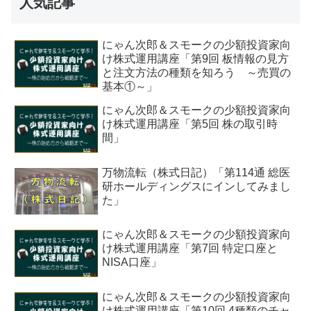
人気記事
にゃん次郎＆スモークの少額投資家向
け株式運用講座「第9回 板情報の見方
と注文方法の種類を知ろう ～売買の
基本①～」
にゃん次郎＆スモークの少額投資家向
け株式運用講座「第5回 株の取引時
間」
万物流転（株式日記）「第114通 総医
研ホールディングスにインしてみまし
た」
にゃん次郎＆スモークの少額投資家向
け株式運用講座「第7回 特定口座と
NISA口座」
にゃん次郎＆スモークの少額投資家向
け株式運用講座「第10回 4種類のチャ