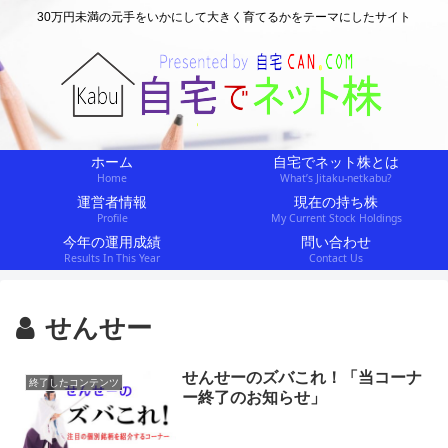
30万円未満の元手をいかにして大きく育てるかをテーマにしたサイト
ホーム
自宅でネット株とは
Home
What’s Jitaku-netkabu?
運営者情報
現在の持ち株
Profile
My Current Stock Holdings
今年の運用成績
問い合わせ
Results In This Year
Contact Us
せんせー
せんせーのズバこれ！「当コーナ
終了したコンテンツ
ー終了のお知らせ」