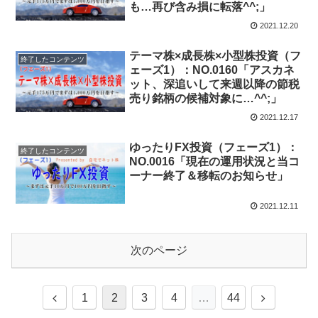
も…再び含み損に転落^^;」
2021.12.20
テーマ株×成長株×小型株投資（フ
終了したコンテンツ
ェーズ1）：NO.0160「アスカネ
ット、深追いして来週以降の節税
売り銘柄の候補対象に…^^;」
2021.12.17
ゆったりFX投資（フェーズ1）：
終了したコンテンツ
NO.0016「現在の運用状況と当コ
ーナー終了＆移転のお知らせ」
2021.12.11
次のページ
1
2
3
4
…
44