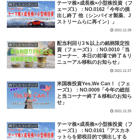
テーマ株×成長株×小型株投資（フ
終了したコンテンツ
ェーズ1）：NO.0162「今年の損
出し終了 他（シンバイオ製薬、J
ストリームらに再イン）」
2021.12.28
配当利回り3％以上の銘柄限定投
終了したコンテンツ
資（フェーズ1）：NO.0010「当
コーナー、本日の前場で終了＆リ
ニューアル移転のお知らせ」
2021.12.27
米国株投資Yes,We Can！（フェ
終了したコンテンツ
ーズ1）：NO.0009「今年の総括
と当コーナー終了＆移転のお知ら
せ」
2021.12.25
テーマ株×成長株×小型株投資（フ
終了したコンテンツ
ェーズ1）：NO.0161「アスカネ
ットらを節税目的で損出しする