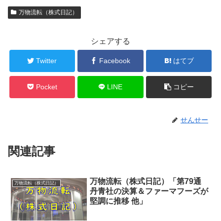
万物流転（株式日記）
シェアする
Twitter
Facebook
はてブ
Pocket
LINE
コピー
せんせー
関連記事
万物流転（株式日記）「第79通
万物流転（株式日記）
丹青社の決算＆ファーマフーズが
堅調に推移 他」