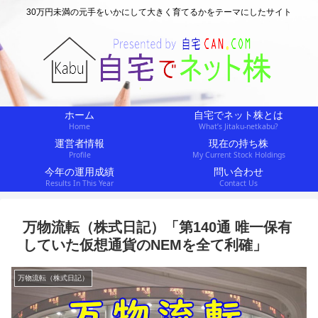
30万円未満の元手をいかにして大きく育てるかをテーマにしたサイト
ホーム
自宅でネット株とは
Home
What’s Jitaku-netkabu?
運営者情報
現在の持ち株
Profile
My Current Stock Holdings
今年の運用成績
問い合わせ
Results In This Year
Contact Us
万物流転（株式日記）「第140通 唯一保有
していた仮想通貨のNEMを全て利確」
万物流転（株式日記）