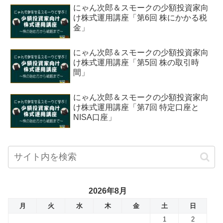
にゃん次郎＆スモークの少額投資家向
け株式運用講座「第6回 株にかかる税
金」
にゃん次郎＆スモークの少額投資家向
け株式運用講座「第5回 株の取引時
間」
にゃん次郎＆スモークの少額投資家向
け株式運用講座「第7回 特定口座と
NISA口座」
2026年8月
月
火
水
木
金
土
日
1
2