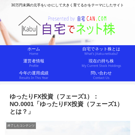
30万円未満の元手をいかにして大きく育てるかをテーマにしたサイト
ホーム
自宅でネット株とは
Home
What’s Jitaku-netkabu?
運営者情報
現在の持ち株
Profile
My Current Stock Holdings
今年の運用成績
問い合わせ
Results In This Year
Contact Us
ゆったりFX投資（フェーズ1）：
NO.0001「ゆったりFX投資（フェーズ1）
とは？」
終了したコンテンツ