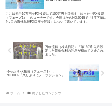
ここは元手10万円をFX投資にて100万円を目指す「ゆったりFX投資
（フェーズ1）」のコーナーです。今回はそのNO.0015で「8月下旬に
4つ目の海外為替FX口座を開設」について書いています。
万物流転（株式日記）「第139通 先月設
定した貸株金利の利息が初めて入金され
ました」
ゆったりFX投資（フェーズ1）：
NO.0002「久しぶりにノーポジション」
ホーム
終了したコンテンツ