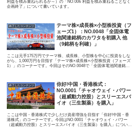
利益を積み重ねられるか～）の「NO.006 利益を積み重ねることなく
企画終了」について書いています。
テーマ株×成長株×小型株投資（フ
終了したコンテンツ
ェーズ1）：NO.0048「全固体電
池関連銘柄のカワタを初購入 他
（9銘柄を利確）」
ここは元手175万円でテーマ株、成長株、小型株を中心に投資をしな
がら、1,000万円を目指す「テーマ株×成長株×小型株投資（フェーズ
1）」のコーナーです。今回はそのNO.0048で「全固体電池関連銘柄
のカワタを初購入 他（9銘柄を利確）」について書いています。
你好!中国・香港株式：
終了したコンテンツ
NO.0001「チャオウェイ・パワー
（超威動力控股）とスリーエスバ
イオ（三生製薬）を購入」
ここは中国・香港株式で少しだけ資産増強を目指す「你好!中国・香
港株式」のコーナーです。今回はNO.0001「チャオウェイ・パワー
（超威動力控股）とスリーエスバイオ（三生製薬）を購入」について
書いています。