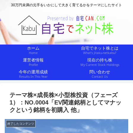
30万円未満の元手をいかにして大きく育てるかをテーマにしたサイト
ホーム
自宅でネット株とは
Home
What’s Jitaku-netkabu?
運営者情報
現在の持ち株
Profile
My Current Stock Holdings
今年の運用成績
問い合わせ
Results In This Year
Contact Us
テーマ株×成長株×小型株投資（フェーズ
1）：NO.0004「EV関連銘柄としてマナッ
クという銘柄を初購入 他」
終了したコンテンツ