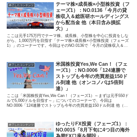
テーマ株×成長株×小型株投資（フ
終了したコンテンツ
ェーズ1）：NO.0136「今月の貸
株収入＆総医研ホールディングス
から配当金 他（本日含み損拡
大）」
ここは元手175万円でテーマ株、成長株、小型株を中心に投資をしな
がら、1,000万円を目指す「テーマ株×成長株×小型株投資（フェーズ
1）」のコーナーです。今回はそのNO.0136で「今月の貸株収入＆総
医研ホールディングスから配当金 他（本日含み損拡大）」について
書いています。
米国株投資Yes,We Can！（フェ
終了したコンテンツ
ーズ1）：NO.0006「124連勝で
ストップも今年の売買差益150ド
ル到達 他（オンコノバは5倍到
達）」
ここは「米国株投資Yes,We Can！（フェーズ1）～まずは元手550ド
ルで5,000ドルを目指す～」についてのコーナーで、今回は
NO.0006「124連勝でストップも今年の売買差益150ドル到達 他（オ
ンコノバは5倍到達）」について書いています。
ゆったりFX投資（フェーズ1）：
終了したコンテンツ
NO.0015「8月下旬に4つ目の海外
為替FX口座を開設」