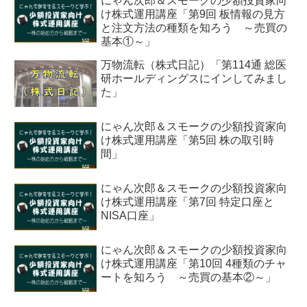
にゃん次郎＆スモークの少額投資家向
け株式運用講座「第9回 板情報の見方
と注文方法の種類を知ろう ～売買の
基本①～」
万物流転（株式日記）「第114通 総医
研ホールディングスにインしてみまし
た」
にゃん次郎＆スモークの少額投資家向
け株式運用講座「第5回 株の取引時
間」
にゃん次郎＆スモークの少額投資家向
け株式運用講座「第7回 特定口座と
NISA口座」
にゃん次郎＆スモークの少額投資家向
け株式運用講座「第10回 4種類のチャ
ートを知ろう ～売買の基本②～」