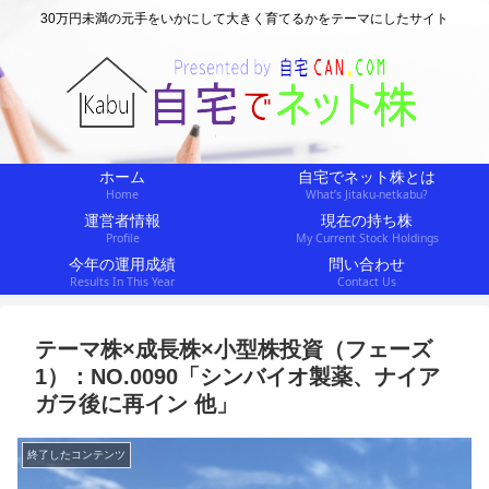
30万円未満の元手をいかにして大きく育てるかをテーマにしたサイト
ホーム
自宅でネット株とは
Home
What’s Jitaku-netkabu?
運営者情報
現在の持ち株
Profile
My Current Stock Holdings
今年の運用成績
問い合わせ
Results In This Year
Contact Us
テーマ株×成長株×小型株投資（フェーズ
1）：NO.0090「シンバイオ製薬、ナイア
ガラ後に再イン 他」
終了したコンテンツ