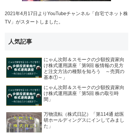
2021年4月17日よりYouTubeチャンネル「自宅でネット株
TV」がスタートしました。
人気記事
にゃん次郎＆スモークの少額投資家向
け株式運用講座「第9回 板情報の見方
と注文方法の種類を知ろう ～売買の
基本①～」
にゃん次郎＆スモークの少額投資家向
け株式運用講座「第5回 株の取引時
間」
万物流転（株式日記）「第114通 総医
研ホールディングスにインしてみまし
た」