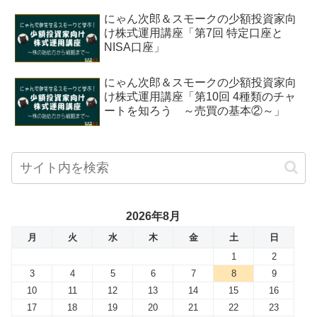
にゃん次郎＆スモークの少額投資家向
け株式運用講座「第7回 特定口座と
NISA口座」
にゃん次郎＆スモークの少額投資家向
け株式運用講座「第10回 4種類のチャ
ートを知ろう ～売買の基本②～」
2026年8月
月
火
水
木
金
土
日
1
2
3
4
5
6
7
8
9
10
11
12
13
14
15
16
17
18
19
20
21
22
23