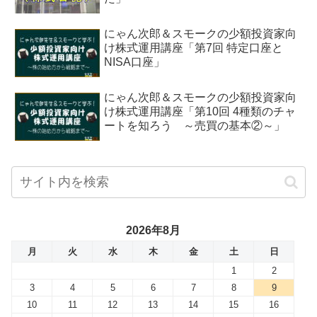
にゃん次郎＆スモークの少額投資家向
け株式運用講座「第7回 特定口座と
NISA口座」
にゃん次郎＆スモークの少額投資家向
け株式運用講座「第10回 4種類のチャ
ートを知ろう ～売買の基本②～」
2026年8月
月
火
水
木
金
土
日
1
2
3
4
5
6
7
8
9
10
11
12
13
14
15
16