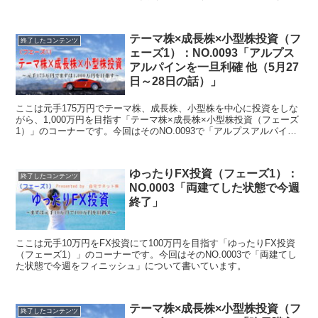
今回はそのNO.0005で「ウイルテックとソフトバンクを入れ替え（2
月10日の話）」について書いています。
テーマ株×成長株×小型株投資（フ
終了したコンテンツ
ェーズ1）：NO.0093「アルプス
アルパインを一旦利確 他（5月27
日～28日の話）」
ここは元手175万円でテーマ株、成長株、小型株を中心に投資をしな
がら、1,000万円を目指す「テーマ株×成長株×小型株投資（フェーズ
1）」のコーナーです。今回はそのNO.0093で「アルプスアルパイン
を一旦利確 他（5月27日～28日の話）」について書いています。
ゆったりFX投資（フェーズ1）：
終了したコンテンツ
NO.0003「両建てした状態で今週
終了」
ここは元手10万円をFX投資にて100万円を目指す「ゆったりFX投資
（フェーズ1）」のコーナーです。今回はそのNO.0003で「両建てし
た状態で今週をフィニッシュ」について書いています。
テーマ株×成長株×小型株投資（フ
終了したコンテンツ