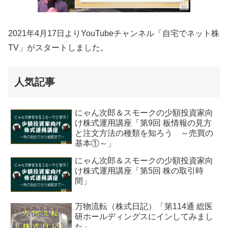
2021年4月17日よりYouTubeチャンネル「自宅でネット株
TV」がスタートしました。
人気記事
にゃん次郎＆スモークの少額投資家向
け株式運用講座「第9回 板情報の見方
と注文方法の種類を知ろう ～売買の
基本①～」
にゃん次郎＆スモークの少額投資家向
け株式運用講座「第5回 株の取引時
間」
万物流転（株式日記）「第114通 総医
研ホールディングスにインしてみまし
た」