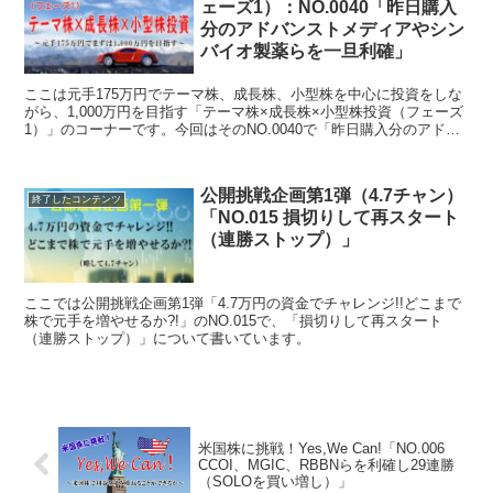
ェーズ1）：NO.0040「昨日購入
分のアドバンストメディアやシン
バイオ製薬らを一旦利確」
ここは元手175万円でテーマ株、成長株、小型株を中心に投資をしな
がら、1,000万円を目指す「テーマ株×成長株×小型株投資（フェーズ
1）」のコーナーです。今回はそのNO.0040で「昨日購入分のアドバ
ンストメディアやシンバイオ製薬らを一旦利確」について書いていま
す。
公開挑戦企画第1弾（4.7チャン）
終了したコンテンツ
「NO.015 損切りして再スタート
（連勝ストップ）」
ここでは公開挑戦企画第1弾「4.7万円の資金でチャレンジ!!どこまで
株で元手を増やせるか?!」のNO.015で、「損切りして再スタート
（連勝ストップ）」について書いています。
米国株に挑戦！Yes,We Can!「NO.006
CCOI、MGIC、RBBNらを利確し29連勝
（SOLOを買い増し）」