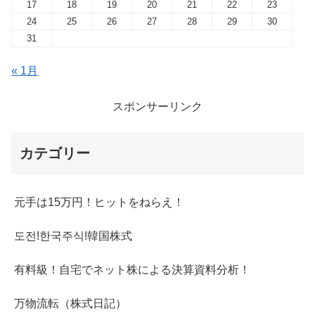
17
18
19
20
21
22
23
24
25
26
27
28
29
30
31
« 1月
スポンサーリンク
カテゴリー
元手は15万円！ヒットをねらえ！
도전!한국주식!韓国株式
有料級！自宅でネット株による決算資料分析！
万物流転（株式日記）