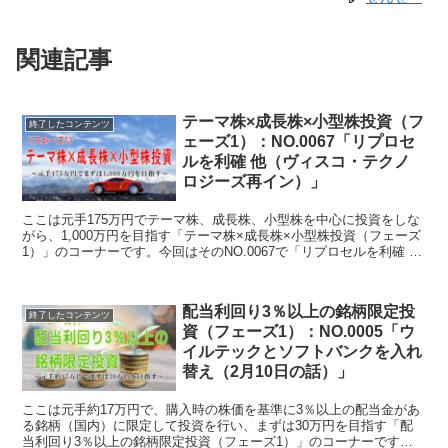
関連記事
テーマ株×成長株×小型株投資（フ
終了したコンテンツ
ェーズ1）：NO.0067「リプロセ
ルを利確 他（ヴィスコ・テクノ
ロジーズ再イン）」
ここは元手175万円でテーマ株、成長株、小型株を中心に投資をしな
がら、1,000万円を目指す「テーマ株×成長株×小型株投資（フェーズ
1）」のコーナーです。今回はそのNO.0067で「リプロセルを利確 他
（ヴィスコ・テクノロジーズ再イン）」について書いています。
配当利回り3％以上の銘柄限定投
終了したコンテンツ
資（フェーズ1）：NO.0005「ウ
イルテックとソフトバンクを入れ
替え（2月10日の話）」
ここは元手約17万円で、購入時の株価を基準に3％以上の配当金があ
る銘柄（国内）に限定して投資を行い、まずは30万円を目指す「配
当利回り3％以上の銘柄限定投資（フェーズ1）」のコーナーです。