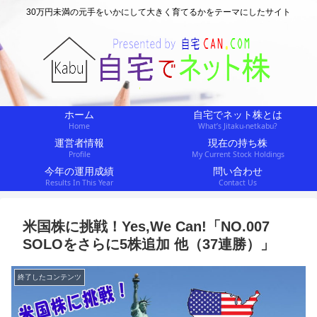
30万円未満の元手をいかにして大きく育てるかをテーマにしたサイト
ホーム
自宅でネット株とは
Home
What’s Jitaku-netkabu?
運営者情報
現在の持ち株
Profile
My Current Stock Holdings
今年の運用成績
問い合わせ
Results In This Year
Contact Us
米国株に挑戦！Yes,We Can!「NO.007
SOLOをさらに5株追加 他（37連勝）」
終了したコンテンツ