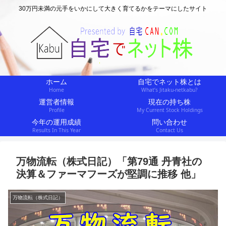
30万円未満の元手をいかにして大きく育てるかをテーマにしたサイト
ホーム
自宅でネット株とは
Home
What’s Jitaku-netkabu?
運営者情報
現在の持ち株
Profile
My Current Stock Holdings
今年の運用成績
問い合わせ
Results In This Year
Contact Us
万物流転（株式日記）「第79通 丹青社の
決算＆ファーマフーズが堅調に推移 他」
万物流転（株式日記）