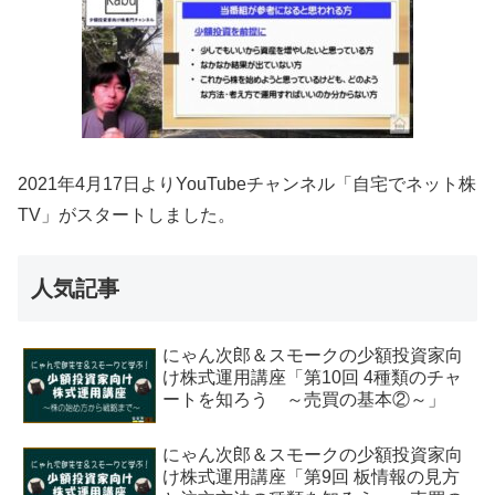
2021年4月17日よりYouTubeチャンネル「自宅でネット株
TV」がスタートしました。
人気記事
にゃん次郎＆スモークの少額投資家向
け株式運用講座「第10回 4種類のチャ
ートを知ろう ～売買の基本②～」
にゃん次郎＆スモークの少額投資家向
け株式運用講座「第9回 板情報の見方